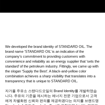
.
We developed the brand identity of
STANDARD OIL
. The
brand name ‘
STANDARD OIL
’ is an indication of the
company’s commitment to providing customers with
convenience and reliability as an energy supplier that ‘sets the
standard’ of the petroleum industry. Fittingly, we came up with
the slogan ‘Supply the Best’. A black-and-yellow color
combination achieves a sharp visibility that translates into a
transparency that is unique to
STANDARD OIL
.
자가폴 주유소 스탠다드오일의 Brand Identity를 개발하였습
니다. 주유의 기준을 제시하는 에너지 전문 기업으로서 고객
에게 차별화된 신뢰와 편의를 제공하겠다는 의지를 브랜드명