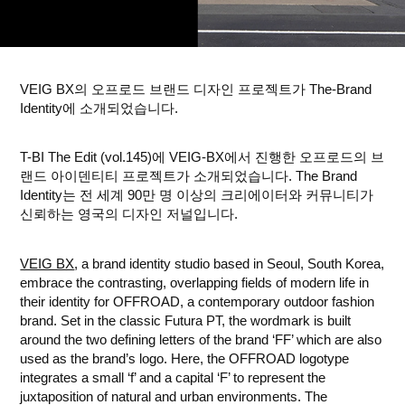
VEIG BX의 오프로드 브랜드 디자인 프로젝트가 The-Brand
Identity에 소개되었습니다.
T-BI The Edit (vol.145)에 VEIG-BX에서 진행한 오프로드의 브
랜드 아이덴티티 프로젝트가 소개되었습니다. The Brand
Identity는 전 세계 90만 명 이상의 크리에이터와 커뮤니티가
신뢰하는 영국의 디자인 저널입니다.
VEIG BX
, a brand identity studio based in Seoul, South Korea,
embrace the contrasting, overlapping fields of modern life in
their identity for OFFROAD, a contemporary outdoor fashion
brand. Set in the classic Futura PT, the wordmark is built
around the two defining letters of the brand ‘FF’ which are also
used as the brand’s logo. Here, the OFFROAD logotype
integrates a small ‘f’ and a capital ‘F’ to represent the
juxtaposition of natural and urban environments. The